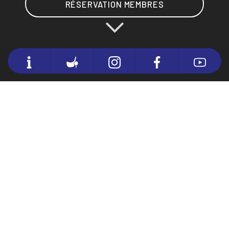
RÉSERVATION MEMBRES
BIENVENUE AU OMAHA BEACH
MÉMORIAL GOLF CLUB
Le Omaha Beach Golf Club 4*, ouvert depuis 1981 à Port-en-
Bessin-Huppain, 14 - Calvados en Normandie. Seul golf 36 trous
de Normandie. Le golf vous propose deux parcours 18 trous dont
deux parcours mixtes qui prennent la place de parcours
principaux, très différents l’un de l’autre.
Le parcours The Eisenhower (
PAR 71 de 6 046 mètres
) qui
surplombe le bocage normand et dominant sur le village de Port
en Bessin.